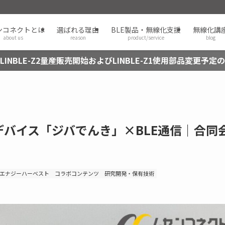
ンコネクトとは
選ばれる理由
BLE製品・無線化支援
無線化講
about us
reason
product/service
blog
LINBLE-Z2量産販売開始およびLINBLE-Z1使用部品変更予定
バイス「ジバでんき」×BLE通信｜合同
/ エナジーハーベスト
コラボコンテンツ
研究開発・保有技術