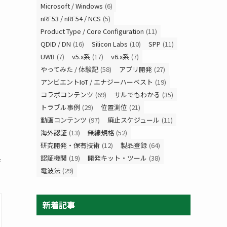
Microsoft / Windows
(6)
nRF53 / nRF54 / NCS
(5)
Product Type / Core Configuration
(11)
QDID / DN
(16)
Silicon Labs
(10)
SPP
(11)
UWB
(7)
v5.x系
(17)
v6.x系
(7)
やってみた / 体験記
(58)
アプリ開発
(27)
アンビエントIoT / エナジーハーベスト
(19)
コラボコンテンツ
(69)
サルでもわかる
(35)
トラブル事例
(29)
位置測位
(21)
動画コンテンツ
(97)
廃止スケジュール
(11)
海外認証
(13)
無線規格
(52)
研究開発・保有技術
(12)
製品登録
(64)
換
認証機関
(19)
開発キット・ツール
(38)
電波法
(29)
新着記事