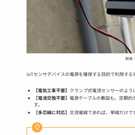
画像
IoTセンサデバイスの電源を確保する目的で利用す
【電気工事不要】
クランプ式電流センサーのよう
【
電池交換不要
】電源ケーブルの敷設も、定期的
す。
【
多芯線に対応
】交流電線であれば、単線だけで