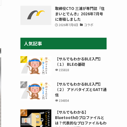
取締役CTO 三浦が専門誌『住
まいとでんき』2026年7月号
に寄稿しました
2026年7月6日
コラボ
人気記事
【サルでもわかるBLE入門】
（１） BLEの基礎
155818
【サルでもわかるBLE入門】
（２） アドバタイズとGATT通
信
154854
【サルでもわかる】
Bluetoothのプロファイルと
は？代表的なプロファイルもわ