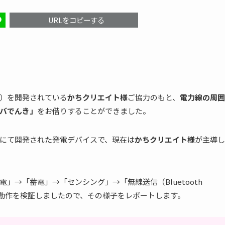
URLをコピーする
）を開発されている
かちクリエイト様
ご協力のもと、
電力線の周囲
バでんき」
をお借りすることができました。
にて開発された発電デバイスで、現在は
かちクリエイト様
が主導し
」→「蓄電」→「センシング」→「無線送信（Bluetooth
の動作を検証しましたので、その様子をレポートします。