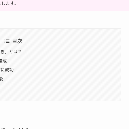
たします。
目次
んき」とは？
構成
信に成功
能