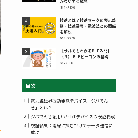
かりやすく解説
145129
技適とは？技適マークの表示義
務・技適番号・電波法との関係
を解説
122278
【サルでもわかるBLE入門】
（３） BLEビーコンの基礎
76688
目次
電力線磁界振動発電デバイス「ジバでん
き」とは？
ジバでんきを用いたIoTデバイスの検証構成
検証結果：電線に挟むだけでデータ送信に
成功