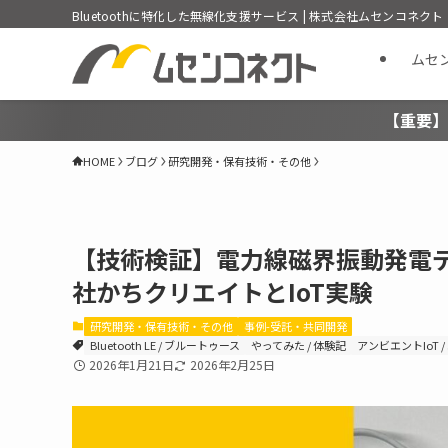
Bluetoothに特化した無線化支援サービス | 株式会社ムセンコネクト
ムセ
【重要】
HOME
ブログ
研究開発・保有技術・その他
【技術検証】電力線磁界振動発電デ
社かちクリエイトとIoT実験
研究開発・保有技術・その他
事例-受託・共同開発
Bluetooth LE / ブルートゥース
やってみた / 体験記
アンビエントIoT 
2026年1月21日
2026年2月25日