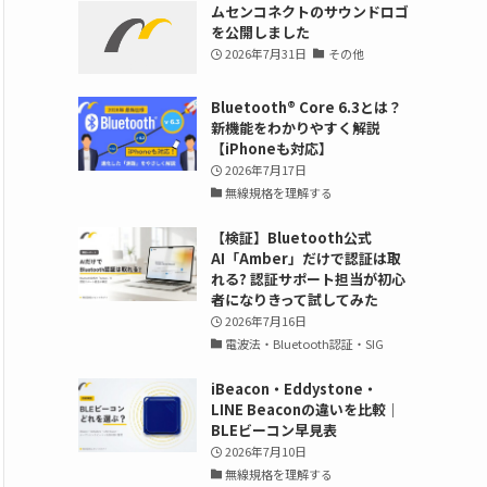
ムセンコネクトのサウンドロゴ
を公開しました
2026年7月31日
その他
Bluetooth®︎ Core 6.3とは？
新機能をわかりやすく解説
【iPhoneも対応】
2026年7月17日
無線規格を理解する
【検証】Bluetooth公式
AI「Amber」だけで認証は取
れる? 認証サポート担当が初心
者になりきって試してみた
2026年7月16日
電波法・Bluetooth認証・SIG
iBeacon・Eddystone・
LINE Beaconの違いを比較｜
BLEビーコン早見表
2026年7月10日
無線規格を理解する