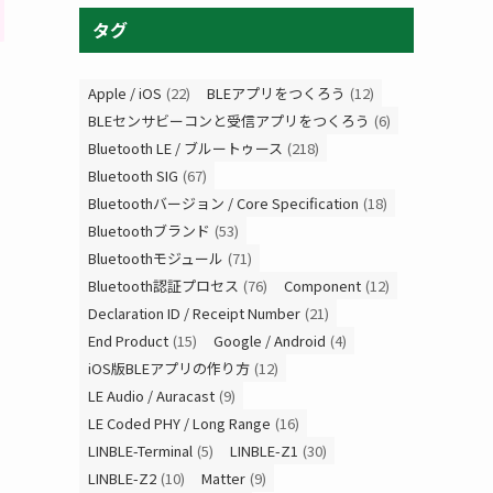
タグ
Apple / iOS
(22)
BLEアプリをつくろう
(12)
BLEセンサビーコンと受信アプリをつくろう
(6)
Bluetooth LE / ブルートゥース
(218)
Bluetooth SIG
(67)
Bluetoothバージョン / Core Specification
(18)
Bluetoothブランド
(53)
Bluetoothモジュール
(71)
Bluetooth認証プロセス
(76)
Component
(12)
Declaration ID / Receipt Number
(21)
End Product
(15)
Google / Android
(4)
iOS版BLEアプリの作り方
(12)
LE Audio / Auracast
(9)
LE Coded PHY / Long Range
(16)
LINBLE-Terminal
(5)
LINBLE-Z1
(30)
LINBLE-Z2
(10)
Matter
(9)