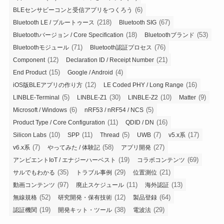
(6)
BLEセンサビーコンと受信アプリをつくろう
(218)
(67)
Bluetooth LE / ブルートゥース
Bluetooth SIG
(18)
(53)
Bluetoothバージョン / Core Specification
Bluetoothブランド
(71)
(76)
Bluetoothモジュール
Bluetooth認証プロセス
(12)
(21)
Component
Declaration ID / Receipt Number
(15)
(4)
End Product
Google / Android
(12)
(16)
iOS版BLEアプリの作り方
LE Coded PHY / Long Range
(5)
(30)
(10)
(9)
LINBLE-Terminal
LINBLE-Z1
LINBLE-Z2
Matter
(6)
(5)
Microsoft / Windows
nRF53 / nRF54 / NCS
(11)
(16)
Product Type / Core Configuration
QDID / DN
(10)
(11)
(5)
(7)
(17)
Silicon Labs
SPP
Thread
UWB
v5.x系
(7)
(58)
(27)
v6.x系
やってみた / 体験記
アプリ開発
(19)
(69)
アンビエントIoT / エナジーハーベスト
コラボコンテンツ
(35)
(29)
(21)
サルでもわかる
トラブル事例
位置測位
(97)
(11)
(13)
動画コンテンツ
廃止スケジュール
海外認証
(52)
(12)
(64)
無線規格
研究開発・保有技術
製品登録
(19)
(38)
(29)
認証機関
開発キット・ツール
電波法