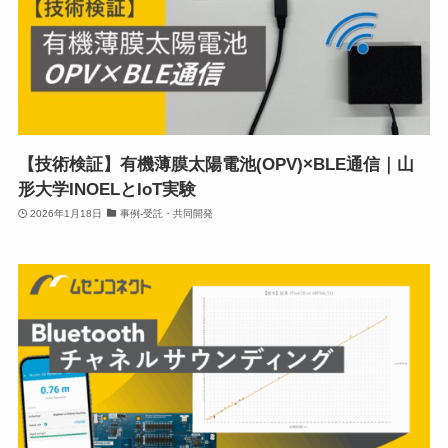
【技術検証】有機薄膜太陽電池(OPV)×BLE通信｜山
形大学INOELとIoT実験
2026年1月18日
事例-受託・共同開発