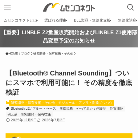
ムセンコネクトとは
選ばれる理由
BLE製品・無線化支援
無線化講座
【重要】LINBLE-Z2量産販売開始およびLINBLE-Z1使用部
品変更予定のお知らせ
HOME
ブログ
研究開発・保有技術・その他
【Bluetooth® Channel Sounding】つい
にスマホで利用可能に！ その精度を徹底
検証
研究開発・保有技術・その他
モジュール・アプリ・開発ノウハウ
Bluetooth LE / ブルートゥース
無線規格
やってみた / 体験記
位置測位
v6.x系
研究開発・保有技術
2025年12月9日
2026年7月2日