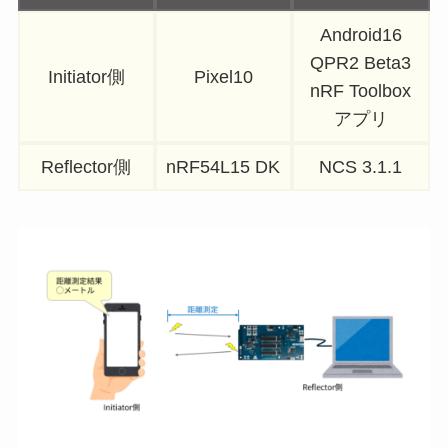
Android16
QPR2 Beta3
Initiator側
Pixel10
nRF Toolbox
アプリ
Reflector側
nRF54L15 DK
NCS 3.1.1