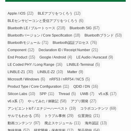
(22)
(12)
Apple / iOS
BLEアプリをつくろう
(6)
BLEセンサビーコンと受信アプリをつくろう
(218)
(67)
Bluetooth LE / ブルートゥース
Bluetooth SIG
(18)
(53)
Bluetoothバージョン / Core Specification
Bluetoothブランド
(71)
(76)
Bluetoothモジュール
Bluetooth認証プロセス
(12)
(21)
Component
Declaration ID / Receipt Number
(15)
(4)
(9)
End Product
Google / Android
LE Audio / Auracast
(16)
(5)
LE Coded PHY / Long Range
LINBLE-Terminal
(30)
(10)
(9)
LINBLE-Z1
LINBLE-Z2
Matter
(6)
(5)
Microsoft / Windows
nRF53 / nRF54 / NCS
(11)
(16)
Product Type / Core Configuration
QDID / DN
(10)
(11)
(5)
(7)
(17)
Silicon Labs
SPP
Thread
UWB
v5.x系
(7)
(58)
(27)
v6.x系
やってみた / 体験記
アプリ開発
(19)
(69)
アンビエントIoT / エナジーハーベスト
コラボコンテンツ
(35)
(29)
(21)
サルでもわかる
トラブル事例
位置測位
(97)
(11)
(13)
動画コンテンツ
廃止スケジュール
海外認証
(52)
(12)
(64)
無線規格
研究開発・保有技術
製品登録