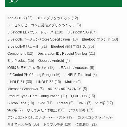
タグ
(22)
(12)
Apple / iOS
BLEアプリをつくろう
(6)
BLEセンサビーコンと受信アプリをつくろう
(218)
(67)
Bluetooth LE / ブルートゥース
Bluetooth SIG
(18)
(53)
Bluetoothバージョン / Core Specification
Bluetoothブランド
(71)
(76)
Bluetoothモジュール
Bluetooth認証プロセス
(12)
(21)
Component
Declaration ID / Receipt Number
(15)
(4)
End Product
Google / Android
(12)
(9)
iOS版BLEアプリの作り方
LE Audio / Auracast
(16)
(5)
LE Coded PHY / Long Range
LINBLE-Terminal
(30)
(10)
(9)
LINBLE-Z1
LINBLE-Z2
Matter
(6)
(5)
Microsoft / Windows
nRF53 / nRF54 / NCS
(11)
(16)
Product Type / Core Configuration
QDID / DN
(10)
(11)
(5)
(7)
(17)
Silicon Labs
SPP
Thread
UWB
v5.x系
(7)
(58)
(27)
v6.x系
やってみた / 体験記
アプリ開発
(19)
(69)
アンビエントIoT / エナジーハーベスト
コラボコンテンツ
(35)
(29)
(21)
サルでもわかる
トラブル事例
位置測位