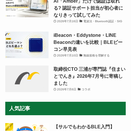
AI「Amber」だけで認証は取れ
る? 認証サポート担当が初心者に
なりきって試してみた
2026年7月16日
電波法・Bluetooth認証・SIG
iBeacon・Eddystone・LINE
Beaconの違いを比較｜BLEビー
コン早見表
2026年7月10日
無線規格を理解する
取締役CTO 三浦が専門誌『住まい
とでんき』2026年7月号に寄稿し
ました
2026年7月6日
コラボ
人気記事
【サルでもわかるBLE入門】