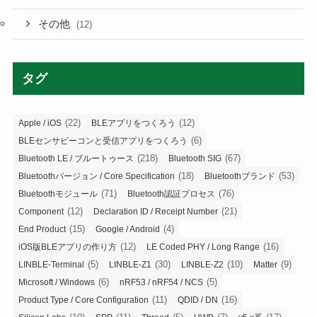
その他
(12)
タグ
(22)
(12)
Apple / iOS
BLEアプリをつくろう
(6)
BLEセンサビーコンと受信アプリをつくろう
(218)
(67)
Bluetooth LE / ブルートゥース
Bluetooth SIG
(18)
(53)
Bluetoothバージョン / Core Specification
Bluetoothブランド
(71)
(76)
Bluetoothモジュール
Bluetooth認証プロセス
(12)
(21)
Component
Declaration ID / Receipt Number
(15)
(4)
End Product
Google / Android
(12)
(16)
iOS版BLEアプリの作り方
LE Coded PHY / Long Range
(5)
(30)
(10)
(9)
LINBLE-Terminal
LINBLE-Z1
LINBLE-Z2
Matter
(6)
(5)
Microsoft / Windows
nRF53 / nRF54 / NCS
(11)
(16)
Product Type / Core Configuration
QDID / DN