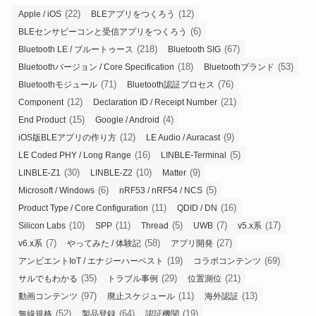
(22)
(12)
Apple / iOS
BLEアプリをつくろう
(6)
BLEセンサビーコンと受信アプリをつくろう
(218)
(67)
Bluetooth LE / ブルートゥース
Bluetooth SIG
(18)
(53)
Bluetoothバージョン / Core Specification
Bluetoothブランド
(71)
(76)
Bluetoothモジュール
Bluetooth認証プロセス
(12)
(21)
Component
Declaration ID / Receipt Number
(15)
(4)
End Product
Google / Android
(12)
(9)
iOS版BLEアプリの作り方
LE Audio / Auracast
(16)
(5)
LE Coded PHY / Long Range
LINBLE-Terminal
(30)
(10)
(9)
LINBLE-Z1
LINBLE-Z2
Matter
(6)
(5)
Microsoft / Windows
nRF53 / nRF54 / NCS
(11)
(16)
Product Type / Core Configuration
QDID / DN
(10)
(11)
(5)
(7)
(17)
Silicon Labs
SPP
Thread
UWB
v5.x系
(7)
(58)
(27)
v6.x系
やってみた / 体験記
アプリ開発
(19)
(69)
アンビエントIoT / エナジーハーベスト
コラボコンテンツ
(35)
(29)
(21)
サルでもわかる
トラブル事例
位置測位
(97)
(11)
(13)
動画コンテンツ
廃止スケジュール
海外認証
(52)
(64)
(19)
無線規格
製品登録
認証機関