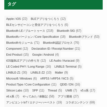
タグ
(22)
(12)
Apple / iOS
BLEアプリをつくろう
(6)
BLEセンサビーコンと受信アプリをつくろう
(218)
(67)
Bluetooth LE / ブルートゥース
Bluetooth SIG
(18)
(53)
Bluetoothバージョン / Core Specification
Bluetoothブランド
(71)
(76)
Bluetoothモジュール
Bluetooth認証プロセス
(12)
(21)
Component
Declaration ID / Receipt Number
(15)
(4)
End Product
Google / Android
(12)
(9)
iOS版BLEアプリの作り方
LE Audio / Auracast
(16)
(5)
LE Coded PHY / Long Range
LINBLE-Terminal
(30)
(10)
(9)
LINBLE-Z1
LINBLE-Z2
Matter
(6)
(5)
Microsoft / Windows
nRF53 / nRF54 / NCS
(11)
(16)
Product Type / Core Configuration
QDID / DN
(10)
(11)
(5)
(7)
(17)
Silicon Labs
SPP
Thread
UWB
v5.x系
(7)
(58)
(27)
v6.x系
やってみた / 体験記
アプリ開発
(19)
(69)
アンビエントIoT / エナジーハーベスト
コラボコンテンツ