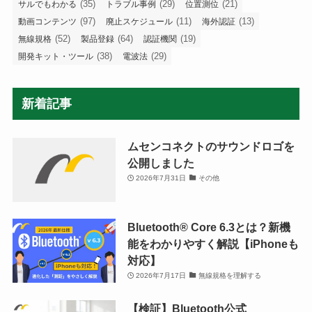
(35)
(29)
(21)
サルでもわかる
トラブル事例
位置測位
(97)
(11)
(13)
動画コンテンツ
廃止スケジュール
海外認証
(52)
(64)
(19)
無線規格
製品登録
認証機関
(38)
(29)
開発キット・ツール
電波法
新着記事
ムセンコネクトのサウンドロゴを
公開しました
2026年7月31日
その他
Bluetooth®︎ Core 6.3とは？新機
能をわかりやすく解説【iPhoneも
対応】
2026年7月17日
無線規格を理解する
【検証】Bluetooth公式