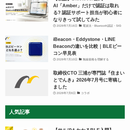
AI「Amber」だけで認証は取れ
る? 認証サポート担当が初心者に
なりきって試してみた
2026年7月16日
電波法・Bluetooth認証・SIG
iBeacon・Eddystone・LINE
Beaconの違いを比較｜BLEビー
コン早見表
2026年7月10日
無線規格を理解する
取締役CTO 三浦が専門誌『住まい
とでんき』2026年7月号に寄稿し
ました
2026年7月6日
コラボ
人気記事
【サルでもわかるBLE入門】