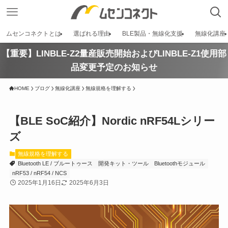
ムセンコネクトとは
選ばれる理由
BLE製品・無線化支援
無線化講座
【重要】LINBLE-Z2量産販売開始およびLINBLE-Z1使用部
品変更予定のお知らせ
HOME
ブログ
無線化講座
無線規格を理解する
【BLE SoC紹介】Nordic nRF54Lシリー
ズ
無線規格を理解する
Bluetooth LE / ブルートゥース
開発キット・ツール
Bluetoothモジュール
nRF53 / nRF54 / NCS
2025年1月16日
2025年6月3日