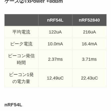
ケース②
TxPower +8dBm
nRF54L
nRF52840
平均電流
122uA
216uA
ピーク電流
10.0mA
16.4mA
ビーコン発信
2.37ms
3.71ms
時間
ビーコン1発
12.49uC
22.43uC
の電力量
nRF54L