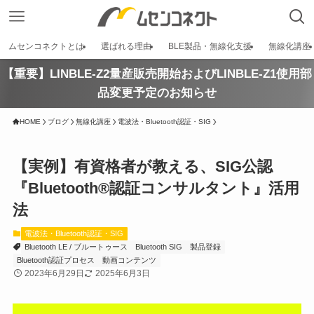
ムセンコネクトとは
選ばれる理由
BLE製品・無線化支援
無線化講座
【重要】LINBLE-Z2量産販売開始およびLINBLE-Z1使用部
品変更予定のお知らせ
HOME
ブログ
無線化講座
電波法・Bluetooth認証・SIG
【実例】有資格者が教える、SIG公認
『Bluetooth®認証コンサルタント』活用
法
電波法・Bluetooth認証・SIG
Bluetooth LE / ブルートゥース
Bluetooth SIG
製品登録
Bluetooth認証プロセス
動画コンテンツ
2023年6月29日
2025年6月3日