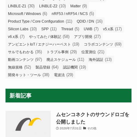
(30)
(10)
(9)
LINBLE-Z1
LINBLE-Z2
Matter
(6)
(5)
Microsoft / Windows
nRF53 / nRF54 / NCS
(11)
(16)
Product Type / Core Configuration
QDID / DN
(10)
(11)
(5)
(7)
(17)
Silicon Labs
SPP
Thread
UWB
v5.x系
(7)
(58)
(27)
v6.x系
やってみた / 体験記
アプリ開発
(19)
(69)
アンビエントIoT / エナジーハーベスト
コラボコンテンツ
(35)
(29)
(21)
サルでもわかる
トラブル事例
位置測位
(97)
(11)
(13)
動画コンテンツ
廃止スケジュール
海外認証
(52)
(64)
(19)
無線規格
製品登録
認証機関
(38)
(29)
開発キット・ツール
電波法
新着記事
ムセンコネクトのサウンドロゴを
公開しました
2026年7月31日
その他