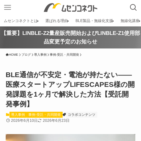
ムセンコネクトとは
選ばれる理由
BLE製品・無線化支援
無線化講座
【重要】LINBLE-Z2量産販売開始およびLINBLE-Z1使用部
品変更予定のお知らせ
HOME
ブログ
導入事例
事例-受託・共同開発
BLE通信が不安定・電池が持たない——
医療スタートアップLIFESCAPES様の開
発課題を1ヶ月で解決した方法【受託開
発事例】
導入事例
事例-受託・共同開発
コラボコンテンツ
2026年6月10日
2026年6月23日