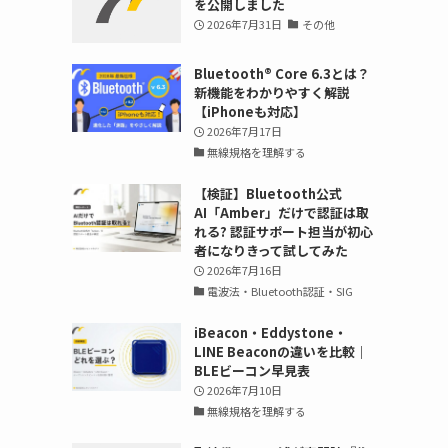
を公開しました
2026年7月31日
その他
Bluetooth®︎ Core 6.3とは？
新機能をわかりやすく解説
【iPhoneも対応】
2026年7月17日
無線規格を理解する
【検証】Bluetooth公式
AI「Amber」だけで認証は取
れる? 認証サポート担当が初心
者になりきって試してみた
2026年7月16日
電波法・Bluetooth認証・SIG
iBeacon・Eddystone・
LINE Beaconの違いを比較｜
BLEビーコン早見表
2026年7月10日
無線規格を理解する