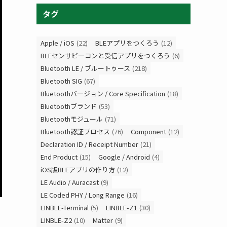
タグ
Apple / iOS
(22)
BLEアプリをつくろう
(12)
BLEセンサビーコンと受信アプリをつくろう
(6)
Bluetooth LE / ブルートゥース
(218)
Bluetooth SIG
(67)
Bluetoothバージョン / Core Specification
(18)
Bluetoothブランド
(53)
Bluetoothモジュール
(71)
Bluetooth認証プロセス
(76)
Component
(12)
Declaration ID / Receipt Number
(21)
End Product
(15)
Google / Android
(4)
iOS版BLEアプリの作り方
(12)
LE Audio / Auracast
(9)
LE Coded PHY / Long Range
(16)
LINBLE-Terminal
(5)
LINBLE-Z1
(30)
LINBLE-Z2
(10)
Matter
(9)