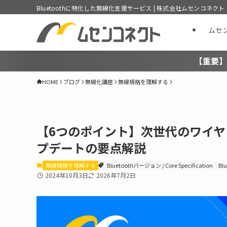
Bluetoothに特化した無線化支援サービス | 株式会社ムセンコネクト
ムセ
【重要】
HOME
ブログ
無線化講座
無線規格を理解する
【6つのポイント】次世代のワイヤレス
プデートの要点解説
無線規格を理解する
Bluetoothバージョン / Core Specification
Blu
2024年10月3日
2026年7月2日