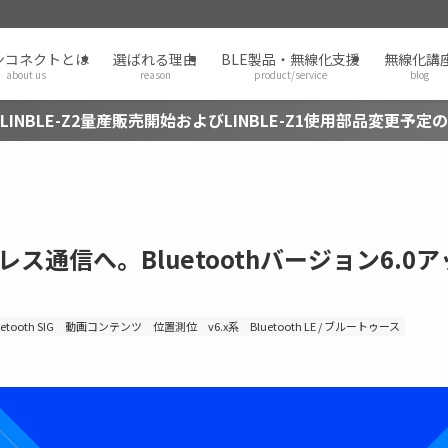
ンコネクトとは
選ばれる理由
BLE製品・無線化支援
無線化講
about us
reason
product/service
blog
LINBLE-Z2量産販売開始およびLINBLE-Z1使用部品変更予定
通信へ。Bluetoothバージョン6.0ア
etooth SIG
動画コンテンツ
位置測位
v6.x系
Bluetooth LE / ブルートゥース