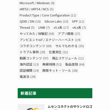
Microsoft / Windows
(6)
nRF53 / nRF54 / NCS
(5)
Product Type / Core Configuration
(11)
QDID / DN
(16)
Silicon Labs
(10)
SPP
(11)
Thread
(5)
UWB
(7)
v5.x系
(17)
v6.x系
(7)
やってみた / 体験記
(58)
アプリ開発
(27)
アンビエントIoT / エナジーハーベスト
(19)
コラボコンテンツ
(69)
サルでもわかる
(35)
トラブル事例
(29)
位置測位
(21)
動画コンテンツ
(97)
廃止スケジュール
(11)
海外認証
(13)
無線規格
(52)
製品登録
(64)
認証機関
(19)
開発キット・ツール
(38)
電波法
(29)
新着記事
ムセンコネクトのサウンドロゴ