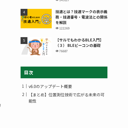
技適とは？技適マークの表示義
務・技適番号・電波法との関係
を解説
122269
【サルでもわかるBLE入門】
（３） BLEビーコンの基礎
76687
目次
v6.0のアップデート概要
【まとめ】位置測位技術で広がる未来の可
に
能性
的