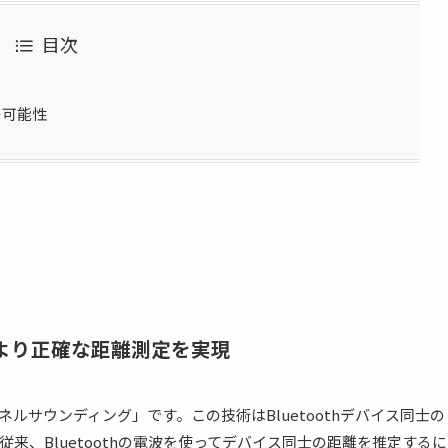
目次
の可能性
グ：より正確な距離測定を実現
th®チャネルサウンディング」です。この技術はBluetoothデバイス同士の
来、Bluetoothの電波を使ってデバイス同士の距離を推定するに