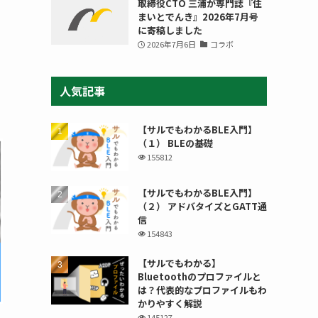
取締役CTO 三浦が専門誌『住
まいとでんき』2026年7月号
に寄稿しました
2026年7月6日
コラボ
人気記事
【サルでもわかるBLE入門】
（１） BLEの基礎
155812
【サルでもわかるBLE入門】
（２） アドバタイズとGATT通
信
154843
【サルでもわかる】
Bluetoothのプロファイルと
は？代表的なプロファイルもわ
かりやすく解説
145127