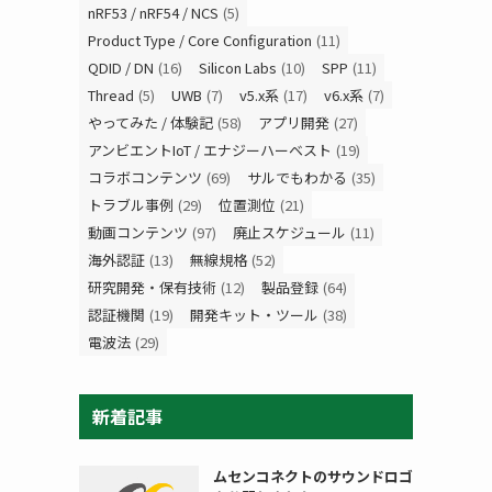
nRF53 / nRF54 / NCS
(5)
Product Type / Core Configuration
(11)
QDID / DN
(16)
Silicon Labs
(10)
SPP
(11)
Thread
(5)
UWB
(7)
v5.x系
(17)
v6.x系
(7)
やってみた / 体験記
(58)
アプリ開発
(27)
アンビエントIoT / エナジーハーベスト
(19)
コラボコンテンツ
(69)
サルでもわかる
(35)
トラブル事例
(29)
位置測位
(21)
動画コンテンツ
(97)
廃止スケジュール
(11)
海外認証
(13)
無線規格
(52)
研究開発・保有技術
(12)
製品登録
(64)
認証機関
(19)
開発キット・ツール
(38)
電波法
(29)
新着記事
ムセンコネクトのサウンドロゴ