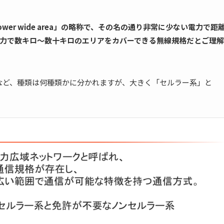
power wide area」の略称で、その名の通り非常に少ない電力で距
力で数キロ〜数十キロのエリアをカバーできる無線規格だとご理解
PWA』など、種類は何種類かに分かれますが、大きく「セルラー系」と