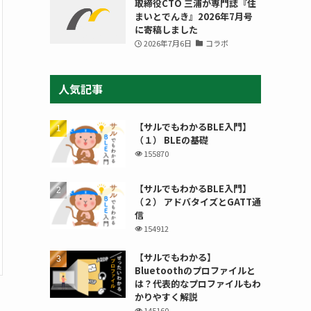
取締役CTO 三浦が専門誌『住
まいとでんき』2026年7月号
に寄稿しました
2026年7月6日
コラボ
人気記事
【サルでもわかるBLE入門】
（１） BLEの基礎
155870
【サルでもわかるBLE入門】
（２） アドバタイズとGATT通
信
154912
【サルでもわかる】
Bluetoothのプロファイルと
は？代表的なプロファイルもわ
かりやすく解説
145160