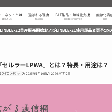
ンコネクトとは
選ばれる理由
BLE製品・無線化支援
無線化講
about us
reason
product/service
blog
LINBLE-Z2量産販売開始およびLINBLE-Z1使用部品変更予定
セルラーLPWA』とは？特長・用途は？
コラボコンテンツ
2025年1月10日
2026年7月2日