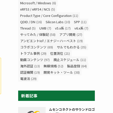
Microsoft / Windows
(6)
nRF53 / nRF54 / NCS
(5)
Product Type / Core Configuration
(11)
QDID / DN
(16)
Silicon Labs
(10)
SPP
(11)
Thread
(5)
UWB
(7)
v5.x系
(17)
v6.x系
(7)
やってみた / 体験記
(58)
アプリ開発
(27)
アンビエントIoT / エナジーハーベスト
(19)
コラボコンテンツ
(69)
サルでもわかる
(35)
トラブル事例
(29)
位置測位
(21)
動画コンテンツ
(97)
廃止スケジュール
(11)
海外認証
(13)
無線規格
(52)
製品登録
(64)
認証機関
(19)
開発キット・ツール
(38)
電波法
(29)
新着記事
ムセンコネクトのサウンドロゴ