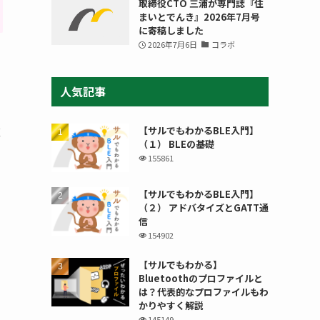
取締役CTO 三浦が専門誌『住
まいとでんき』2026年7月号
に寄稿しました
2026年7月6日
コラボ
人気記事
【サルでもわかるBLE入門】
直
（１） BLEの基礎
155861
【サルでもわかるBLE入門】
（２） アドバタイズとGATT通
信
154902
【サルでもわかる】
Bluetoothのプロファイルと
は？代表的なプロファイルもわ
かりやすく解説
145149