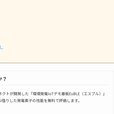
）
か？
ネクトが開発した『環境発電IoTデモ基板EsBLE（エスブル）』
お借りした発電素子の性能を無料で評価します。