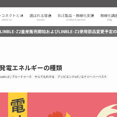
ンコネクトとは
選ばれる理由
BLE製品・無線化支援
無線化講
about us
reason
product/service
blog
LINBLE-Z2量産販売開始およびLINBLE-Z1使用部品変更予定
）発電エネルギーの種類
tooth LE / ブルートゥース
サルでもわかる
アンビエントIoT / エナジーハーベスト