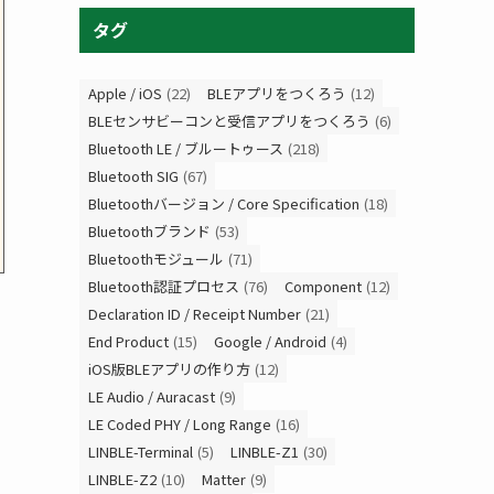
タグ
Apple / iOS
(22)
BLEアプリをつくろう
(12)
BLEセンサビーコンと受信アプリをつくろう
(6)
Bluetooth LE / ブルートゥース
(218)
Bluetooth SIG
(67)
Bluetoothバージョン / Core Specification
(18)
Bluetoothブランド
(53)
Bluetoothモジュール
(71)
Bluetooth認証プロセス
(76)
Component
(12)
Declaration ID / Receipt Number
(21)
End Product
(15)
Google / Android
(4)
iOS版BLEアプリの作り方
(12)
LE Audio / Auracast
(9)
LE Coded PHY / Long Range
(16)
LINBLE-Terminal
(5)
LINBLE-Z1
(30)
LINBLE-Z2
(10)
Matter
(9)