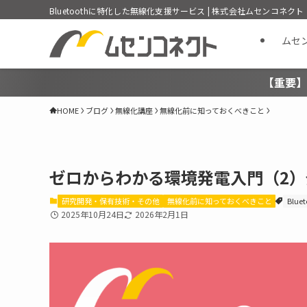
Bluetoothに特化した無線化支援サービス | 株式会社ムセンコネクト
ムセ
【重要】
HOME
ブログ
無線化講座
無線化前に知っておくべきこと
ゼロからわかる環境発電入門（2
研究開発・保有技術・その他
無線化前に知っておくべきこと
Blue
2025年10月24日
2026年2月1日