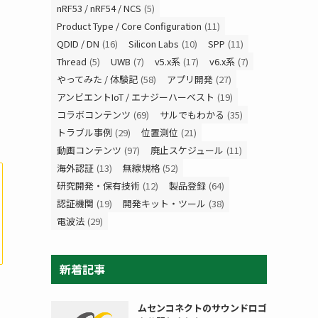
nRF53 / nRF54 / NCS
(5)
Product Type / Core Configuration
(11)
QDID / DN
(16)
Silicon Labs
(10)
SPP
(11)
Thread
(5)
UWB
(7)
v5.x系
(17)
v6.x系
(7)
やってみた / 体験記
(58)
アプリ開発
(27)
アンビエントIoT / エナジーハーベスト
(19)
コラボコンテンツ
(69)
サルでもわかる
(35)
トラブル事例
(29)
位置測位
(21)
動画コンテンツ
(97)
廃止スケジュール
(11)
海外認証
(13)
無線規格
(52)
研究開発・保有技術
(12)
製品登録
(64)
認証機関
(19)
開発キット・ツール
(38)
電波法
(29)
新着記事
ムセンコネクトのサウンドロゴ