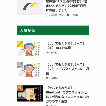
取締役CTO 三浦が専門誌『住
まいとでんき』2026年7月号
に寄稿しました
2026年7月6日
コラボ
人気記事
【サルでもわかるBLE入門】
（１） BLEの基礎
155812
【サルでもわかるBLE入門】
（２） アドバタイズとGATT通
信
154844
【サルでもわかる】
Bluetoothのプロファイルと
は？代表的なプロファイルもわ
かりやすく解説
145127