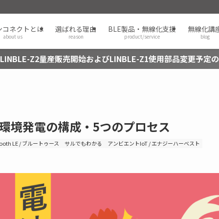
ンコネクトとは
選ばれる理由
BLE製品・無線化支援
無線化講
about us
reason
product/service
blog
LINBLE-Z2量産販売開始およびLINBLE-Z1使用部品変更予定
環境発電の構成・5つのプロセス
tooth LE / ブルートゥース
サルでもわかる
アンビエントIoT / エナジーハーベスト