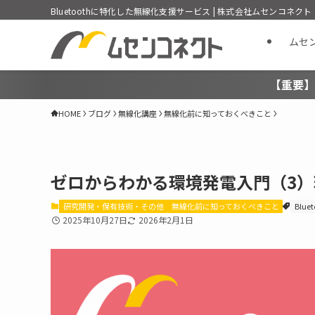
Bluetoothに特化した無線化支援サービス | 株式会社ムセンコネクト
ムセ
【重要】
HOME
ブログ
無線化講座
無線化前に知っておくべきこと
ゼロからわかる環境発電入門（3）
研究開発・保有技術・その他
無線化前に知っておくべきこと
Blue
2025年10月27日
2026年2月1日