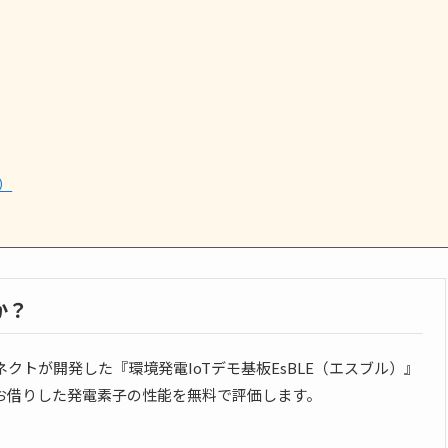
）
か？
ネクトが開発した『環境発電IoTデモ基板EsBLE（エスブル）』
お借りした発電素子の性能を無料で評価します。