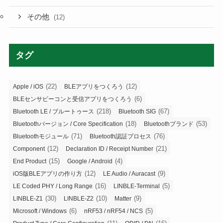
その他
(12)
タグ
(22)
(12)
Apple / iOS
BLEアプリをつくろう
(6)
BLEセンサビーコンと受信アプリをつくろう
(218)
(67)
Bluetooth LE / ブルートゥース
Bluetooth SIG
(18)
(53)
Bluetoothバージョン / Core Specification
Bluetoothブランド
(71)
(76)
Bluetoothモジュール
Bluetooth認証プロセス
(12)
(21)
Component
Declaration ID / Receipt Number
(15)
(4)
End Product
Google / Android
(12)
(9)
iOS版BLEアプリの作り方
LE Audio / Auracast
(16)
(5)
LE Coded PHY / Long Range
LINBLE-Terminal
(30)
(10)
(9)
LINBLE-Z1
LINBLE-Z2
Matter
(6)
(5)
Microsoft / Windows
nRF53 / nRF54 / NCS