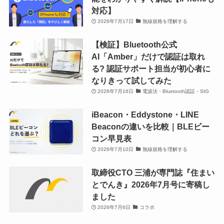
対応】
2026年7月17日
無線規格を理解する
【検証】Bluetooth公式
AI「Amber」だけで認証は取れ
る? 認証サポート担当が初心者に
なりきって試してみた
2026年7月16日
電波法・Bluetooth認証・SIG
iBeacon・Eddystone・LINE
Beaconの違いを比較｜BLEビー
コン早見表
2026年7月10日
無線規格を理解する
取締役CTO 三浦が専門誌『住まい
とでんき』2026年7月号に寄稿し
ました
2026年7月6日
コラボ