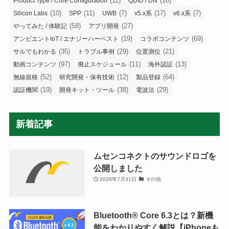
(11)
(16)
Product Type / Core Configuration
QDID / DN
(10)
(11)
(7)
(17)
(7)
Silicon Labs
SPP
UWB
v5.x系
v6.x系
(58)
(27)
やってみた / 体験記
アプリ開発
(19)
(69)
アンビエントIoT / エナジーハーベスト
コラボコンテンツ
(35)
(29)
(21)
サルでもわかる
トラブル事例
位置測位
(97)
(11)
(13)
動画コンテンツ
廃止スケジュール
海外認証
(52)
(12)
(64)
無線規格
研究開発・保有技術
製品登録
(19)
(38)
(29)
認証機関
開発キット・ツール
電波法
新着記事
ムセンコネクトのサウンドロゴを
公開しました
2026年7月31日
その他
Bluetooth®︎ Core 6.3とは？新機
能をわかりやすく解説【iPhoneも