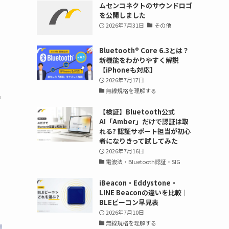
ムセンコネクトのサウンドロゴ
を公開しました
2026年7月31日
その他
Bluetooth®︎ Core 6.3とは？
ー
新機能をわかりやすく解説
【iPhoneも対応】
2026年7月17日
無線規格を理解する
出
【検証】Bluetooth公式
AI「Amber」だけで認証は取
れる? 認証サポート担当が初心
者になりきって試してみた
2026年7月16日
電波法・Bluetooth認証・SIG
iBeacon・Eddystone・
LINE Beaconの違いを比較｜
BLEビーコン早見表
2026年7月10日
無線規格を理解する