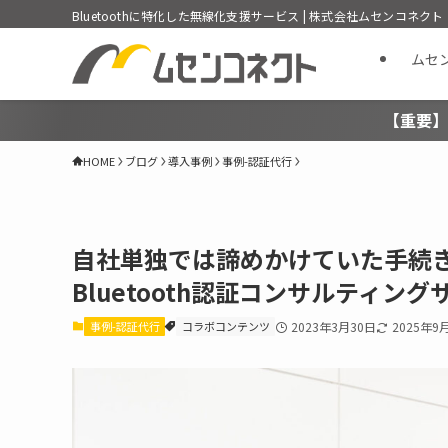
Bluetoothに特化した無線化支援サービス | 株式会社ムセンコネクト
ムセ
【重要】
HOME
ブログ
導入事例
事例-認証代行
自社単独では諦めかけていた手続き
Bluetooth認証コンサルティン
事例-認証代行
コラボコンテンツ
2023年3月30日
2025年9