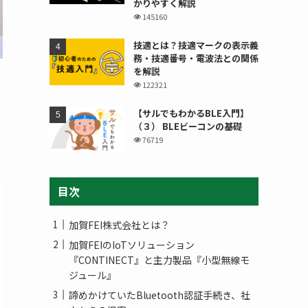
かりやすく解説
145160
技適とは？技適マークの表示義
務・技適番号・電波法との関係
を解説
122321
【サルでもわかるBLE入門】
（３） BLEビーコンの基礎
76719
目次
加賀FEI株式会社とは？
加賀FEIのIoTソリューション
『CONTINECT』と主力製品『小型無線モ
ジュール』
諦めかけていたBluetooth認証手続き、社