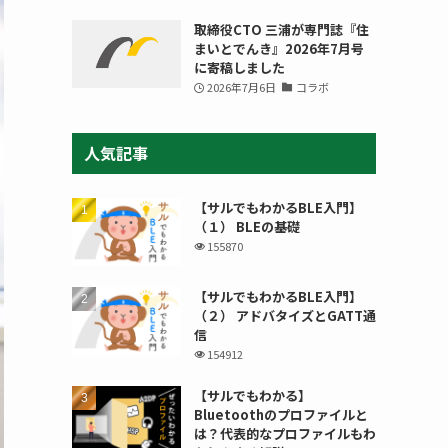
取締役CTO 三浦が専門誌『住
まいとでんき』2026年7月号
に寄稿しました
2026年7月6日
コラボ
人気記事
【サルでもわかるBLE入門】
（１） BLEの基礎
155870
【サルでもわかるBLE入門】
（２） アドバタイズとGATT通
信
154912
【サルでもわかる】
Bluetoothのプロファイルと
は？代表的なプロファイルもわ