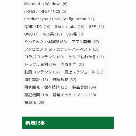
Microsoft / Windows
(6)
nRF53 / nRF54 / NCS
(5)
Product Type / Core Configuration
(11)
QDID / DN
(16)
Silicon Labs
(10)
SPP
(11)
UWB
(7)
v5.x系
(17)
v6.x系
(7)
やってみた / 体験記
(58)
アプリ開発
(27)
アンビエントIoT / エナジーハーベスト
(19)
コラボコンテンツ
(69)
サルでもわかる
(35)
トラブル事例
(29)
位置測位
(21)
動画コンテンツ
(97)
廃止スケジュール
(11)
海外認証
(13)
無線規格
(52)
研究開発・保有技術
(12)
製品登録
(64)
認証機関
(19)
開発キット・ツール
(38)
電波法
(29)
新着記事