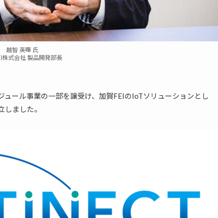
越智 英暉 氏
EI株式会社 製品開発部長
ジュール事業の一部を譲受け、加賀FEIのIoTソリューションとし
設立しました。