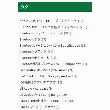
タグ
Apple / iOS
(22)
BLEアプリをつくろう
(12)
BLEセンサビーコンと受信アプリをつくろう
(6)
Bluetooth LE / ブルートゥース
(218)
Bluetooth SIG
(67)
Bluetoothバージョン / Core Specification
(18)
Bluetoothブランド
(53)
Bluetoothモジュール
(71)
Bluetooth認証プロセス
(76)
Component
(12)
Declaration ID / Receipt Number
(21)
End Product
(15)
Google / Android
(4)
iOS版BLEアプリの作り方
(12)
LE Audio / Auracast
(9)
LE Coded PHY / Long Range
(16)
LINBLE-Terminal
(5)
LINBLE-Z1
(30)
LINBLE-Z2
(10)
Matter
(9)