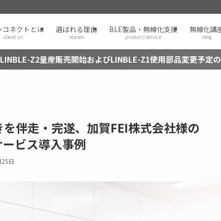
ンコネクトとは
選ばれる理由
BLE製品・無線化支援
無線化講
about us
reason
product/service
blog
LINBLE-Z2量産販売開始およびLINBLE-Z1使用部品変更予定
を伴走・完遂、加賀FEI株式会社様の
グサービス導入事例
月25日