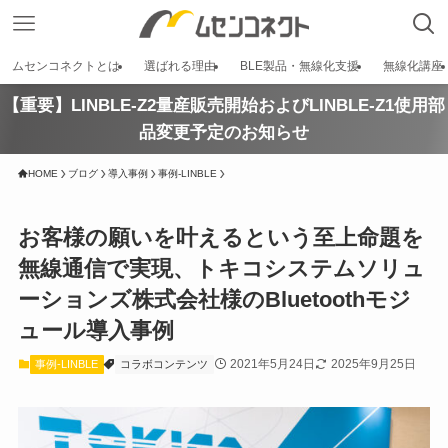
ムセンコネクトとは
選ばれる理由
BLE製品・無線化支援
無線化講座
【重要】LINBLE-Z2量産販売開始およびLINBLE-Z1使用部
品変更予定のお知らせ
HOME
ブログ
導入事例
事例-LINBLE
お客様の願いを叶えるという至上命題を
無線通信で実現、トキコシステムソリュ
ーションズ株式会社様のBluetoothモジ
ュール導入事例
2021年5月24日
2025年9月25日
事例-LINBLE
コラボコンテンツ