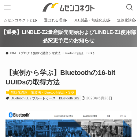
ムセンコネクトとは
選ばれる理由
BLE製品・無線化支援
無線化講座
【重要】LINBLE-Z2量産販売開始およびLINBLE-Z1使用部
品変更予定のお知らせ
HOME
ブログ
無線化講座
電波法・Bluetooth認証・SIG
【実例から学ぶ】Bluetoothの16-bit
UUIDsの取得方法
無線化講座
電波法・Bluetooth認証・SIG
2023年5月23日
Bluetooth LE / ブルートゥース
Bluetooth SIG