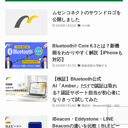
ムセンコネクトのサウンドロゴを
公開しました
2026年7月31日
その他
Bluetooth®︎ Core 6.3とは？新機
能をわかりやすく解説【iPhoneも
対応】
2026年7月17日
無線規格を理解する
【検証】Bluetooth公式
AI「Amber」だけで認証は取れ
る? 認証サポート担当が初心者に
なりきって試してみた
2026年7月16日
電波法・Bluetooth認証・SIG
iBeacon・Eddystone・LINE
Beaconの違いを比較｜BLEビー