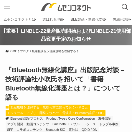
ムセンコネクトとは
選ばれる理由
BLE製品・無線化支援
無線化講座
【重要】LINBLE-Z2量産販売開始およびLINBLE-Z1使用部
品変更予定のお知らせ
HOME
ブログ
無線化講座
無線規格を理解する
『Bluetooth無線化講座』出版記念対談 –
技術評論社小吹氏を招いて「書籍
Bluetooth無線化講座とは？」について
語る
無線規格を理解する
無線化前に知っておくべきこと
モジュール・アプリ・開発ノウハウ
電波法・Bluetooth認証・SIG
Bluetooth認証プロセス
Product Type / Core Configuration
海外認証
アプリ開発
動画コンテンツ
Bluetooth LE / ブルートゥース
トラブル事例
SPP
コラボコンテンツ
Bluetooth SIG
電波法
QDID / DN