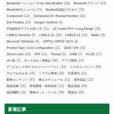
(18)
(53)
Bluetoothバージョン / Core Specification
Bluetoothブランド
(71)
(76)
Bluetoothモジュール
Bluetooth認証プロセス
(12)
(21)
Component
Declaration ID / Receipt Number
(15)
(4)
End Product
Google / Android
(12)
(16)
iOS版BLEアプリの作り方
LE Coded PHY / Long Range
(5)
(30)
(10)
(9)
LINBLE-Terminal
LINBLE-Z1
LINBLE-Z2
Matter
(6)
(5)
Microsoft / Windows
nRF53 / nRF54 / NCS
(11)
(16)
Product Type / Core Configuration
QDID / DN
(10)
(11)
(5)
(7)
(17)
Silicon Labs
SPP
Thread
UWB
v5.x系
(7)
(58)
(27)
v6.x系
やってみた / 体験記
アプリ開発
(19)
(69)
アンビエントIoT / エナジーハーベスト
コラボコンテンツ
(35)
(29)
(21)
サルでもわかる
トラブル事例
位置測位
(97)
(11)
(13)
動画コンテンツ
廃止スケジュール
海外認証
(52)
(12)
(64)
無線規格
研究開発・保有技術
製品登録
(19)
(38)
(29)
認証機関
開発キット・ツール
電波法
新着記事