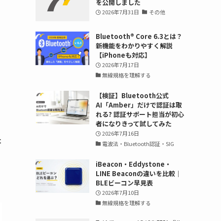
を公開しました
2026年7月31日
その他
Bluetooth®︎ Core 6.3とは？
新機能をわかりやすく解説
【iPhoneも対応】
2026年7月17日
無線規格を理解する
【検証】Bluetooth公式
AI「Amber」だけで認証は取
れる? 認証サポート担当が初心
者になりきって試してみた
2026年7月16日
た
電波法・Bluetooth認証・SIG
iBeacon・Eddystone・
LINE Beaconの違いを比較｜
BLEビーコン早見表
2026年7月10日
無線規格を理解する