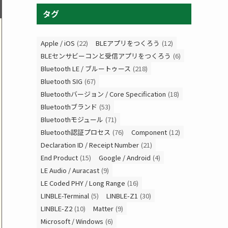
タグ
Apple / iOS
(22)
BLEアプリをつくろう
(12)
BLEセンサビーコンと受信アプリをつくろう
(6)
Bluetooth LE / ブルートゥース
(218)
Bluetooth SIG
(67)
Bluetoothバージョン / Core Specification
(18)
Bluetoothブランド
(53)
Bluetoothモジュール
(71)
Bluetooth認証プロセス
(76)
Component
(12)
Declaration ID / Receipt Number
(21)
End Product
(15)
Google / Android
(4)
LE Audio / Auracast
(9)
LE Coded PHY / Long Range
(16)
LINBLE-Terminal
(5)
LINBLE-Z1
(30)
LINBLE-Z2
(10)
Matter
(9)
Microsoft / Windows
(6)