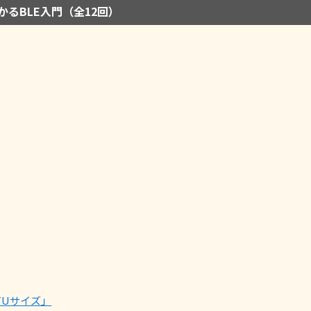
かるBLE入門（全12回）
MTUサイズ」