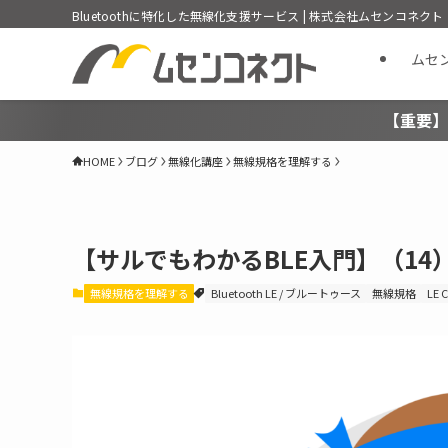
Bluetoothに特化した無線化支援サービス | 株式会社ムセンコネクト
ムセ
【重要】
HOME
ブログ
無線化講座
無線規格を理解する
【サルでもわかるBLE入門】（14
無線規格を理解する
Bluetooth LE / ブルートゥース
無線規格
LE 