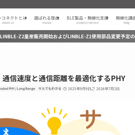
ンコネクトとは
選ばれる理由
BLE製品・無線化支援
無線化講
about us
reason
product/service
blog
LINBLE-Z2量産販売開始およびLINBLE-Z1使用部品変更予定
）通信速度と通信距離を最適化するPHY
Coded PHY / Long Range
サルでもわかる
2025年9月9日
2026年7月2日