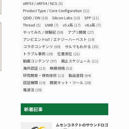
nRF53 / nRF54 / NCS
(5)
Product Type / Core Configuration
(11)
QDID / DN
(16)
Silicon Labs
(10)
SPP
(11)
Thread
(5)
UWB
(7)
v5.x系
(17)
v6.x系
(7)
やってみた / 体験記
(58)
アプリ開発
(27)
アンビエントIoT / エナジーハーベスト
(19)
コラボコンテンツ
(69)
サルでもわかる
(35)
トラブル事例
(29)
位置測位
(21)
動画コンテンツ
(97)
廃止スケジュール
(11)
海外認証
(13)
無線規格
(52)
研究開発・保有技術
(12)
製品登録
(64)
認証機関
(19)
開発キット・ツール
(38)
電波法
(29)
新着記事
ムセンコネクトのサウンドロゴ