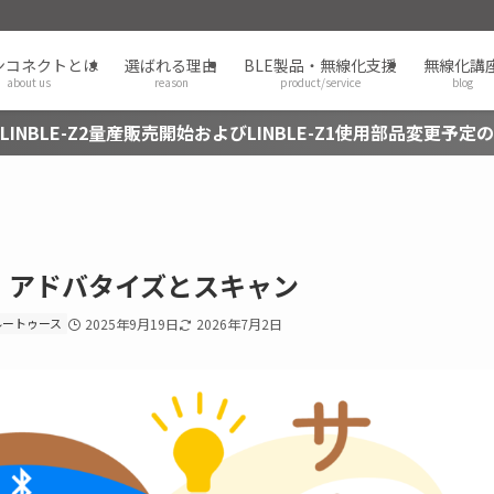
ンコネクトとは
選ばれる理由
BLE製品・無線化支援
無線化講
about us
reason
product/service
blog
LINBLE-Z2量産販売開始およびLINBLE-Z1使用部品変更予定
6）アドバタイズとスキャン
/ ブルートゥース
2025年9月19日
2026年7月2日