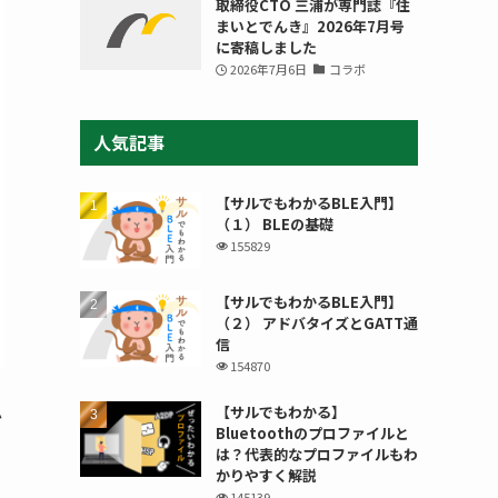
取締役CTO 三浦が専門誌『住
まいとでんき』2026年7月号
に寄稿しました
2026年7月6日
コラボ
人気記事
【サルでもわかるBLE入門】
（１） BLEの基礎
155829
【サルでもわかるBLE入門】
（２） アドバタイズとGATT通
信
154870
【サルでもわかる】
か
Bluetoothのプロファイルと
は？代表的なプロファイルもわ
かりやすく解説
145139