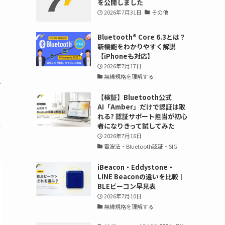
を公開しました
2026年7月31日
その他
Bluetooth®︎ Core 6.3とは？
新機能をわかりやすく解説
【iPhoneも対応】
2026年7月17日
無線規格を理解する
ケ
【検証】Bluetooth公式
AI「Amber」だけで認証は取
れる? 認証サポート担当が初心
者になりきって試してみた
情
2026年7月16日
電波法・Bluetooth認証・SIG
iBeacon・Eddystone・
LINE Beaconの違いを比較｜
BLEビーコン早見表
2026年7月10日
無線規格を理解する