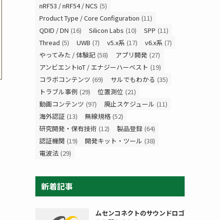
nRF53 / nRF54 / NCS
(5)
Product Type / Core Configuration
(11)
QDID / DN
(16)
Silicon Labs
(10)
SPP
(11)
Thread
(5)
UWB
(7)
v5.x系
(17)
v6.x系
(7)
やってみた / 体験記
(58)
アプリ開発
(27)
アンビエントIoT / エナジーハーベスト
(19)
コラボコンテンツ
(69)
サルでもわかる
(35)
トラブル事例
(29)
位置測位
(21)
動画コンテンツ
(97)
廃止スケジュール
(11)
海外認証
(13)
無線規格
(52)
研究開発・保有技術
(12)
製品登録
(64)
認証機関
(19)
開発キット・ツール
(38)
電波法
(29)
新着記事
ムセンコネクトのサウンドロゴ