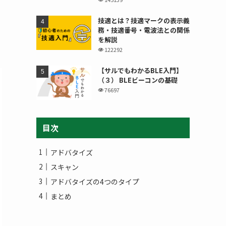
、
技適とは？技適マークの表示義
務・技適番号・電波法との関係
を解説
122292
【サルでもわかるBLE入門】
（３） BLEビーコンの基礎
76697
目次
アドバタイズ
スキャン
アドバタイズの4つのタイプ
まとめ