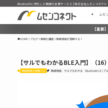
Bluetoothに特化した無線化支援サービス | 株式会社ムセンコネクト
ムセ
【重要】
HOME
ブログ
無線化講座
無線規格を理解する
【サルでもわかるBLE入門】（1
無線規格を理解する
無線規格
サルでもわかる
Bluetooth LE 