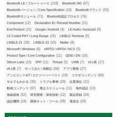
(218)
(67)
Bluetooth LE / ブルートゥース
Bluetooth SIG
(18)
(53)
Bluetoothバージョン / Core Specification
Bluetoothブランド
(71)
(76)
Bluetoothモジュール
Bluetooth認証プロセス
(12)
(21)
Component
Declaration ID / Receipt Number
(15)
(4)
(9)
End Product
Google / Android
LE Audio / Auracast
(16)
(5)
LE Coded PHY / Long Range
LINBLE-Terminal
(30)
(10)
(9)
LINBLE-Z1
LINBLE-Z2
Matter
(6)
(5)
Microsoft / Windows
nRF53 / nRF54 / NCS
(11)
(16)
Product Type / Core Configuration
QDID / DN
(10)
(11)
(5)
(7)
(17)
Silicon Labs
SPP
Thread
UWB
v5.x系
(7)
(58)
(27)
v6.x系
やってみた / 体験記
アプリ開発
(19)
(69)
アンビエントIoT / エナジーハーベスト
コラボコンテンツ
(35)
(29)
(21)
サルでもわかる
トラブル事例
位置測位
(97)
(11)
(13)
動画コンテンツ
廃止スケジュール
海外認証
(52)
(12)
(64)
無線規格
研究開発・保有技術
製品登録
(19)
(38)
(29)
認証機関
開発キット・ツール
電波法