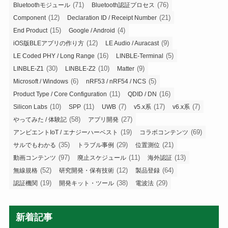
(71)
(76)
Bluetoothモジュール
Bluetooth認証プロセス
(12)
(21)
Component
Declaration ID / Receipt Number
(15)
(4)
End Product
Google / Android
(12)
(9)
iOS版BLEアプリの作り方
LE Audio / Auracast
(16)
(5)
LE Coded PHY / Long Range
LINBLE-Terminal
(30)
(10)
(9)
LINBLE-Z1
LINBLE-Z2
Matter
(6)
(5)
Microsoft / Windows
nRF53 / nRF54 / NCS
(11)
(16)
Product Type / Core Configuration
QDID / DN
(10)
(11)
(7)
(17)
(7)
Silicon Labs
SPP
UWB
v5.x系
v6.x系
(58)
(27)
やってみた / 体験記
アプリ開発
(19)
(69)
アンビエントIoT / エナジーハーベスト
コラボコンテンツ
(35)
(29)
(21)
サルでもわかる
トラブル事例
位置測位
(97)
(11)
(13)
動画コンテンツ
廃止スケジュール
海外認証
(52)
(12)
(64)
無線規格
研究開発・保有技術
製品登録
(19)
(38)
(29)
認証機関
開発キット・ツール
電波法
新着記事