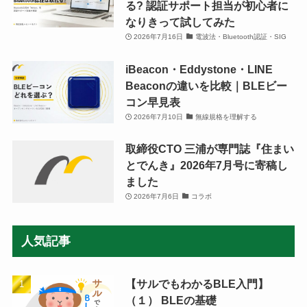
る? 認証サポート担当が初心者に
なりきって試してみた
2026年7月16日
電波法・Bluetooth認証・SIG
iBeacon・Eddystone・LINE
Beaconの違いを比較｜BLEビー
コン早見表
2026年7月10日
無線規格を理解する
取締役CTO 三浦が専門誌『住まい
とでんき』2026年7月号に寄稿し
ました
2026年7月6日
コラボ
人気記事
【サルでもわかるBLE入門】
（１） BLEの基礎