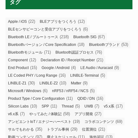
タグ
(22)
(12)
Apple / iOS
BLEアプリをつくろう
(6)
BLEセンサビーコンと受信アプリをつくろう
(218)
(67)
Bluetooth LE / ブルートゥース
Bluetooth SIG
(18)
(53)
Bluetoothバージョン / Core Specification
Bluetoothブランド
(71)
(76)
Bluetoothモジュール
Bluetooth認証プロセス
(12)
(21)
Component
Declaration ID / Receipt Number
(15)
(4)
(9)
End Product
Google / Android
LE Audio / Auracast
(16)
(5)
LE Coded PHY / Long Range
LINBLE-Terminal
(30)
(10)
(9)
LINBLE-Z1
LINBLE-Z2
Matter
(6)
(5)
Microsoft / Windows
nRF53 / nRF54 / NCS
(11)
(16)
Product Type / Core Configuration
QDID / DN
(10)
(11)
(5)
(7)
(17)
Silicon Labs
SPP
Thread
UWB
v5.x系
(7)
(58)
(27)
v6.x系
やってみた / 体験記
アプリ開発
(19)
(69)
アンビエントIoT / エナジーハーベスト
コラボコンテンツ
(35)
(29)
(21)
サルでもわかる
トラブル事例
位置測位
(97)
(11)
(13)
動画コンテンツ
廃止スケジュール
海外認証